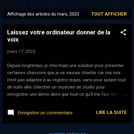
PLUS…
MES INSTRUMENTS
Affichage des articles du mars, 2023
TOUT AFFICHER
A
r
Laissez votre ordinateur donner de la
t
voix
i
c
mars 17, 2023
l
e
Depuis longtemps, je cherchais une solution pour présenter
s
certaines chansons que je ne saurais chanter car ma voix
n'est pas adaptée à au registre requis, sans pour autant tout
de suite aller chercher un musicien de studio pour
enregistrer une démo alors que tout ce qu'il me faut dans un
premier temps est un " guide chant ". Autant, la synthèse de
voix parlée est assez facile à trouver avec parfois de
LIRE LA SUITE
Enregistrer un commentaire
bonnes surprises, autant, pour la voix chantée (bien que j'ai
souvenir d'une mise en oeuvre à l'époque de ma vieille sound
blaster 16 sur un i80486DX4 ...) Je suis ainsi tombé sur