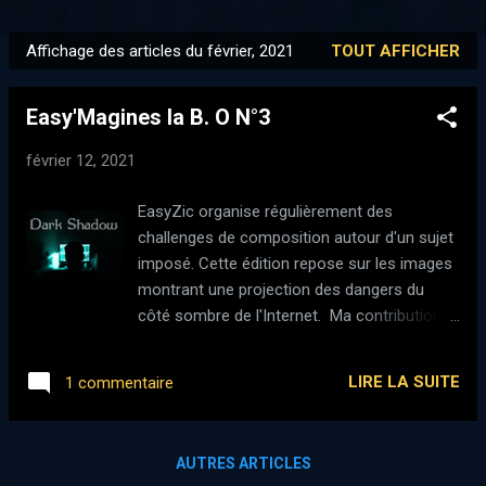
PLUS…
MES INSTRUMENTS
Affichage des articles du février, 2021
TOUT AFFICHER
A
r
Easy'Magines la B. O N°3
t
i
février 12, 2021
c
l
EasyZic organise régulièrement des
e
challenges de composition autour d'un sujet
s
imposé. Cette édition repose sur les images
montrant une projection des dangers du
côté sombre de l'Internet. Ma contribution à
ce challenge est sur youtube (cf vidéo
embarquée), mais si vous voulez écouter les
LIRE LA SUITE
1 commentaire
autres contributions, c'est ce lien qu'il faut
suivre. Côté détails de réalisation, du 100%
virtuel sous Linux (Debian / LibraZik) à l'aide
AUTRES ARTICLES
de - Ardour pour la programmation et le