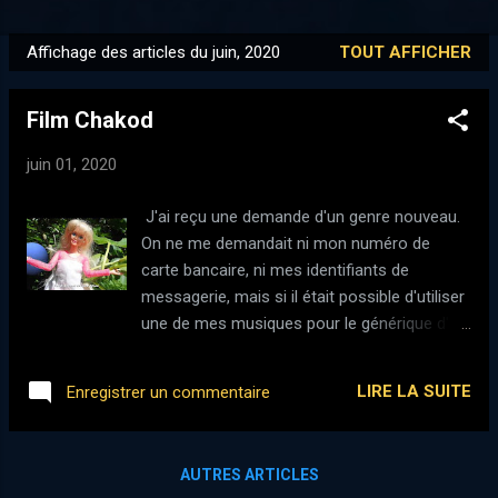
PLUS…
MES INSTRUMENTS
Affichage des articles du juin, 2020
TOUT AFFICHER
A
r
Film Chakod
t
i
juin 01, 2020
c
l
J'ai reçu une demande d'un genre nouveau.
e
On ne me demandait ni mon numéro de
s
carte bancaire, ni mes identifiants de
messagerie, mais si il était possible d'utiliser
une de mes musiques pour le générique d'un
film présenté dans le cadre du concours
Filmoù Chakod (Concours de Pocket films
LIRE LA SUITE
Enregistrer un commentaire
en breton) organisé par Daoulagad Breizh.
Après quelques discussions sur le projet, et
quelques semaines de travail plus tard, voici
AUTRES ARTICLES
donc " Tout tourne " utilisé dans le film d'un